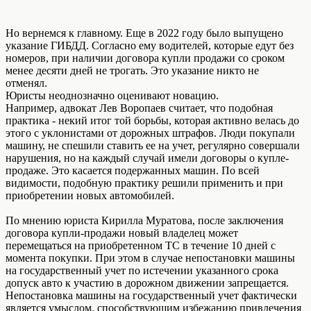
Но вернемся к главному. Еще в 2022 году было выпущено
указание ГИБДД. Согласно ему водителей, которые едут без
номеров, при наличии договора купли продажи со сроком
менее десяти дней не трогать. Это указание никто не
отменял.
Юристы неоднозначно оценивают новацию.
Например, адвокат Лев Воропаев считает, что подобная
практика - некий итог той борьбы, которая активно велась до
этого с уклонистами от дорожных штрафов. Люди покупали
машину, не спешили ставить ее на учет, регулярно совершали
нарушения, но на каждый случай имели договоры о купле-
продаже. Это касается подержанных машин. По всей
видимости, подобную практику решили применить и при
приобретении новых автомобилей.
По мнению юриста Кирилла Муратова, после заключения
договора купли-продажи новый владелец может
перемещаться на приобретенном ТС в течение 10 дней с
момента покупки. При этом в случае непостановки машины
на государственный учет по истечении указанного срока
допуск авто к участию в дорожном движении запрещается.
Непостановка машины на государственный учет фактически
является умыслом, способствующим избежанию привлечения