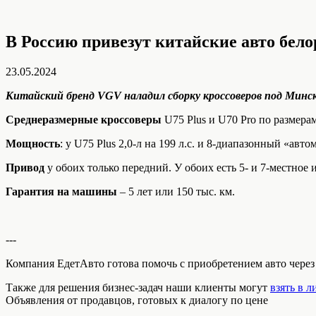
В Россию привезут китайские авто бело
23.05.2024
Китайский бренд VGV наладил сборку кроссоверов под Минск
Среднеразмерные кроссоверы
U75 Plus и U70 Pro по размера
Мощность
: у U75 Plus 2,0-л на 199 л.с. и 8-диапазонный «авт
Привод
у обоих только передний. У обоих есть 5- и 7-местное 
Гарантия на машины
– 5 лет или 150 тыс. км.
---
Компания ЕдетАвто готова помочь с приобретением авто чере
Также для решения бизнес-задач наши клиенты могут
взять в л
Объявления от продавцов, готовых к диалогу по цене