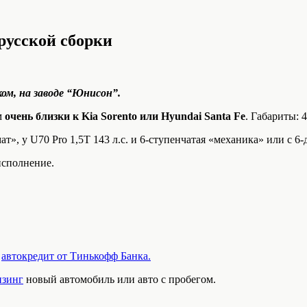
русской сборки
ом, на заводе “Юнисон”.
м
очень близки к Kia Sorento или Hyundai Santa Fe
. Габариты: 4
омат», у U70 Pro 1,5T 143 л.с. и 6-ступенчатая «механика» или с 
исполнение.
з
автокредит от Тинькофф Банка.
изинг
новый автомобиль или авто с пробегом.