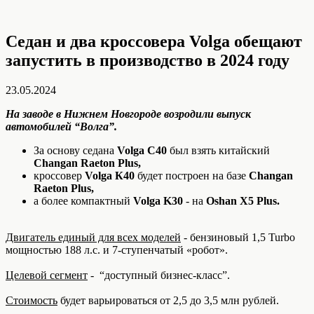
Седан и два кроссовера Volga обещают
запустить в производство в 2024 году
23.05.2024
На заводе в Нижнем Новгороде возродили выпуск
автомобилей “Волга”.
За основу седана
Volga С40
был взять китайский
Changan Raeton Plus,
кроссовер
Volga К40
будет построен на базе
Changan
Raeton Plus,
а более компактный
Volga K30
- на
Oshan X5 Plus.
Двигатель единый для всех моделей
- бензиновый 1,5 Turbo
мощностью 188 л.с. и 7-ступенчатый «робот».
Целевой сегмент
- “доступный бизнес-класс”.
Стоимость
будет варьироваться от 2,5 до 3,5 млн рублей.