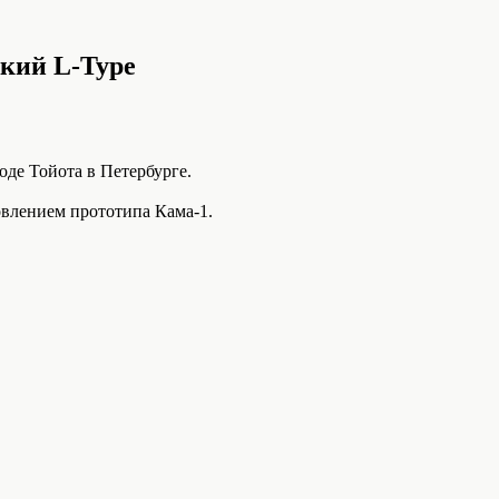
ский L-Type
де Тойота в Петербурге.
овлением прототипа Кама-1.