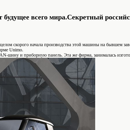
т будущее всего мира.Секретный россий
елом скорого начала производства этой машины на бывшем заво
фирме Unimo.
CAN-шину и приборную панель. Эта же фирма, занималась изгот