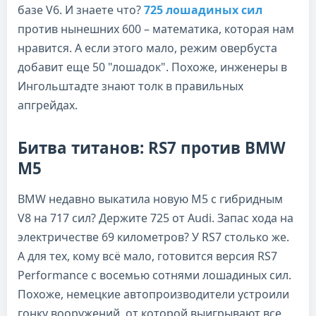
базе V6. И знаете что?
725 лошадиных сил
против нынешних 600 – математика, которая нам
нравится. А если этого мало, режим овербуста
добавит еще 50 "лошадок". Похоже, инженеры в
Ингольштадте знают толк в правильных
апгрейдах.
Битва титанов: RS7 против BMW
M5
BMW недавно выкатила новую M5 с гибридным
V8 на 717 сил? Держите 725 от Audi. Запас хода на
электричестве 69 километров? У RS7 столько же.
А для тех, кому всё мало, готовится версия RS7
Performance с восемью сотнями лошадиных сил.
Похоже, немецкие автопроизводители устроили
гонку вооружений, от которой выигрывают все