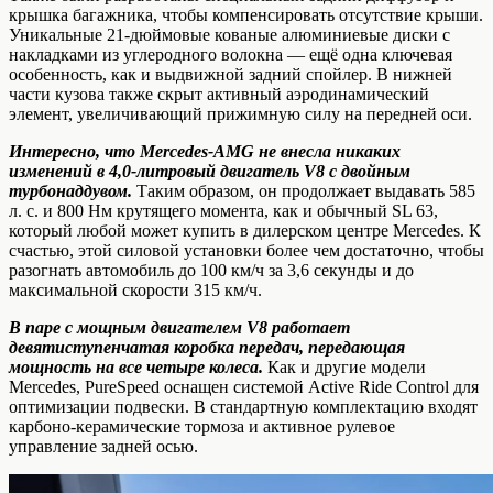
крышка багажника, чтобы компенсировать отсутствие крыши.
Уникальные 21-дюймовые кованые алюминиевые диски с
накладками из углеродного волокна — ещё одна ключевая
особенность, как и выдвижной задний спойлер. В нижней
части кузова также скрыт активный аэродинамический
элемент, увеличивающий прижимную силу на передней оси.
Интересно, что Mercedes-AMG не внесла никаких
изменений в 4,0-литровый двигатель V8 с двойным
турбонаддувом.
Таким образом, он продолжает выдавать 585
л. с. и 800 Нм крутящего момента, как и обычный SL 63,
который любой может купить в дилерском центре Mercedes. К
счастью, этой силовой установки более чем достаточно, чтобы
разогнать автомобиль до 100 км/ч за 3,6 секунды и до
максимальной скорости 315 км/ч.
В паре с мощным двигателем V8 работает
девятиступенчатая коробка передач, передающая
мощность на все четыре колеса.
Как и другие модели
Mercedes, PureSpeed оснащен системой Active Ride Control для
оптимизации подвески. В стандартную комплектацию входят
карбоно-керамические тормоза и активное рулевое
управление задней осью.