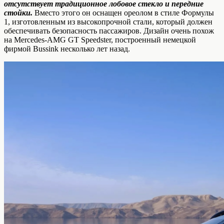
отсутствует традиционное лобовое стекло и передние
стойки.
Вместо этого он оснащен ореолом в стиле Формулы
1, изготовленным из высокопрочной стали, который должен
обеспечивать безопасность пассажиров. Дизайн очень похож
на Mercedes-AMG GT Speedster, построенный немецкой
фирмой Bussink несколько лет назад.