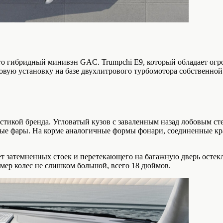
о гибридный минивэн GAC. Trumpchi E9, который обладает огро
овую установку на базе двухлитрового турбомотора собственно
стикой бренда. Угловатый кузов с заваленным назад лобовым ст
е фары. На корме аналогичные формы фонари, соединенные кра
т затемненных стоек и перетекающего на багажную дверь остекле
змер колес не слишком большой, всего 18 дюймов.