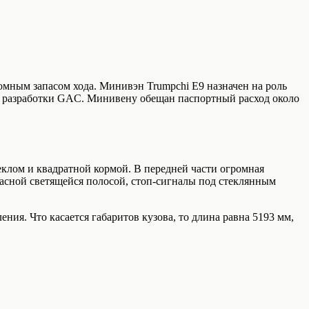
мным запасом хода. Минивэн Trumpchi E9 назначен на роль
й разработки GAC. Минивену обещан паспортный расход около
еклом и квадратной кормой. В передней части огромная
сной светящейся полосой, стоп-сигналы под стеклянным
ния. Что касается габаритов кузова, то длина равна 5193 мм,