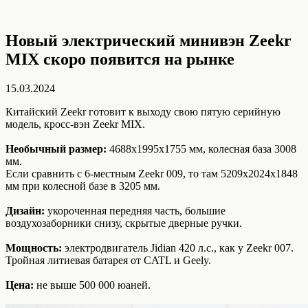
Новый электрический минивэн Zeekr
MIX скоро появится на рынке
15.03.2024
Китайский Zeekr готовит к выходу свою пятую серийную
модель, кросс-вэн Zeekr MIX.
Необычный размер
:
4688х1995х1755 мм, колесная база 3008
мм.
Если сравнить с 6-местным Zeekr 009, то там 5209х2024х1848
мм при колесной базе в 3205 мм.
Дизайн:
укороченная передняя часть, большие
воздухозаборники снизу, скрытые дверные ручки.
Мощность:
электродвигатель Jidian 420 л.с., как у Zeekr 007.
Тройная литиевая батарея от CATL и Geely.
Цена:
не выше 500 000 юаней.