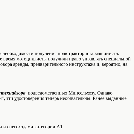
з необходимости получения прав тракториста-машиниста.
же время мотоциклисты получили право управлять специальной
говора аренды, предварительного инструктажа и, вероятно, на
стехнадзора
, подведомственных Минсельхозу. Однако,
", эти удостоверения теперь необязательны. Ранее выданные
и и снегоходами категории А1.