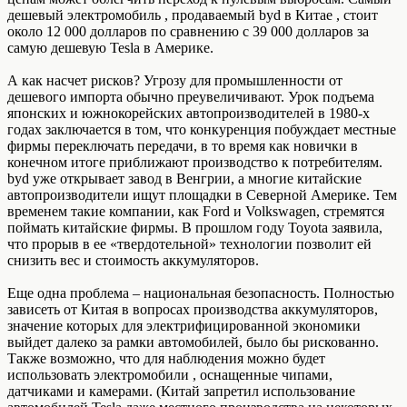
дешевый электромобиль , продаваемый byd в Китае , стоит
около 12 000 долларов по сравнению с 39 000 долларов за
самую дешевую Tesla в Америке.
А как насчет рисков? Угрозу для промышленности от
дешевого импорта обычно преувеличивают. Урок подъема
японских и южнокорейских автопроизводителей в 1980-х
годах заключается в том, что конкуренция побуждает местные
фирмы переключать передачи, в то время как новички в
конечном итоге приближают производство к потребителям.
byd уже открывает завод в Венгрии, а многие китайские
автопроизводители ищут площадки в Северной Америке. Тем
временем такие компании, как Ford и Volkswagen, стремятся
поймать китайские фирмы. В прошлом году Toyota заявила,
что прорыв в ее «твердотельной» технологии позволит ей
снизить вес и стоимость аккумуляторов.
Еще одна проблема – национальная безопасность. Полностью
зависеть от Китая в вопросах производства аккумуляторов,
значение которых для электрифицированной экономики
выйдет далеко за рамки автомобилей, было бы рискованно.
Также возможно, что для наблюдения можно будет
использовать электромобили , оснащенные чипами,
датчиками и камерами. (Китай запретил использование