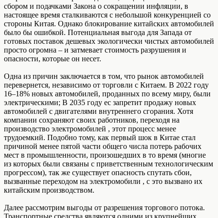
сбором и подачками Закона о сокращении инфляции, в
настоящее время сталкиваются с небольшой конкуренцией со
стороны Китая. Однако блокирование китайских автомобилей
было бы ошибкой. Потенциальная выгода для Запада от
готовых поставок дешевых экологически чистых автомобилей
просто огромна – и затмевает стоимость разрушения и
опасности, которые он несет.
Одна из причин заключается в том, что рынок автомобилей
перевернется, независимо от торговли с Китаем. В 2022 году
16–18% новых автомобилей, проданных по всему миру, были
электрическими; В 2035 году ес запретит продажу новых
автомобилей с двигателями внутреннего сгорания. Хотя
компании сохраняют своих работников, переходя на
производство электромобилей , этот процесс менее
трудоемкий. Подобно тому, как первый шок в Китае стал
причиной менее пятой части общего числа потерь рабочих
мест в промышленности, произошедших в то время (многие
из которых были связаны с приветственным технологическим
прогрессом), так же существует опасность спутать сбои,
вызванные переходом на электромобили , с это вызвано их
китайским производством.
Далее рассмотрим выгоды от разрешения торгового потока.
Транспортные средства являются одними из крупнейших