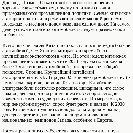
Дональда Трампа. Отказ от либерального отношения к
торговле также объясняет, почему политики сегодня
придерживаются промышленной политики. Сейчас китайские
автопроизводители переживают ошеломляющий рост. Это
порождает опасения о новом разрушительном шоке. На самом
деле, успехи китайских автомобилей следует праздновать, а
не бояться.
Всего пять лет назад Китай поставлял лишь в четверть больше
автомобилей, чем Япония, которая в то время была
крупнейшим экспортером в мире. На этой неделе китайская
промышленность заявила, что в 2023 году экспортировала
более 5 миллионов автомобилей , что превышает общий
показатель Японии. Крупнейший китайский
автопроизводитель byd продал 0,5 млн электромобилей ( ev ) в
четвертом квартале, оставив Tesla позади. Китайские
электромобили настолько роскошны, шикарны и, что самое
важное, дешевы, что ограничением их экспорта сегодня
является нехватка судов для их перевозки. По мере того, как
мир декарбонизируется, спрос будет расти и дальше. К 2030
году Китай может удвоить свою долю на мировом рынке,
доведя ее до трети, положив конец доминированию
национальных чемпионов Запада, особенно в Европе.
На этот раз политикам будет еще легче возложить вину за