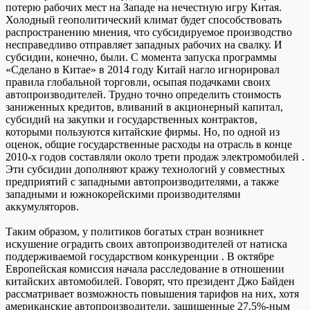
потерю рабочих мест на Западе на нечестную игру Китая.
Холодный геополитический климат будет способствовать
распространению мнения, что субсидируемое производство
несправедливо отправляет западных рабочих на свалку. И
субсидии, конечно, были. С момента запуска программы
«Сделано в Китае» в 2014 году Китай нагло игнорировал
правила глобальной торговли, осыпая подачками своих
автопроизводителей. Трудно точно определить стоимость
заниженных кредитов, вливаний в акционерный капитал,
субсидий на закупки и государственных контрактов,
которыми пользуются китайские фирмы. Но, по одной из
оценок, общие государственные расходы на отрасль в конце
2010-х годов составляли около трети продаж электромобилей .
Эти субсидии дополняют кражу технологий у совместных
предприятий с западными автопроизводителями, а также
западными и южнокорейскими производителями
аккумуляторов.
Таким образом, у политиков богатых стран возникнет
искушение оградить своих автопроизводителей от натиска
поддерживаемой государством конкуренции . В октябре
Европейская комиссия начала расследование в отношении
китайских автомобилей. Говорят, что президент Джо Байден
рассматривает возможность повышения тарифов на них, хотя
американские автопроизводители, защищенные 27,5%-ным