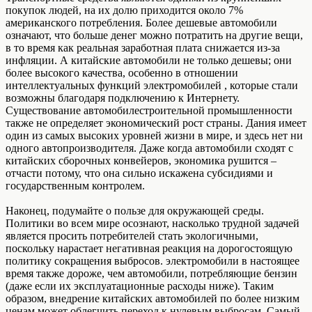
покупок людей, на их долю приходится около 7%
американского потребления. Более дешевые автомобили
означают, что больше денег можно потратить на другие вещи,
в то время как реальная заработная плата снижается из-за
инфляции. А китайские автомобили не только дешевы; они
более высокого качества, особенно в отношении
интеллектуальных функций электромобилей , которые стали
возможны благодаря подключению к Интернету.
Существование автомобилестроительной промышленности
также не определяет экономический рост страны. Дания имеет
один из самых высоких уровней жизни в мире, и здесь нет ни
одного автопроизводителя. Даже когда автомобили сходят с
китайских сборочных конвейеров, экономика рушится –
отчасти потому, что она сильно искажена субсидиями и
государственным контролем.
Наконец, подумайте о пользе для окружающей среды.
Политики во всем мире осознают, насколько трудной задачей
является просить потребителей стать экологичными,
поскольку нарастает негативная реакция на дорогостоящую
политику сокращения выбросов. электромобили в настоящее
время также дороже, чем автомобили, потребляющие бензин
(даже если их эксплуатационные расходы ниже). Таким
образом, внедрение китайских автомобилей по более низким
ценам может облегчить переход к нулевым выбросам. Самый