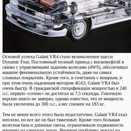
Основой успеха Galant VR4 стало великолепное шасси
Dynamic Four. Постоянный полный привод с вискомуфтой в
связке с управляемыми задними колесами (4WS), обеспечивал
машине феноменальную устойчивость, даже на самых
сложных покрытиях. Кроме того, в сочетании с мощным, и
при этом очень надежным мотором 4G63, Galant VR4 был
очень быстр. В гражданской спецификации мощностью в 240
л.с. первую «сотню» он достигал за 7,5 секунды. Гоночную
версию никто не замерял, однако известно, что ее мощность
была увеличена до 300 л.с., а вес снижен на 183 кг.
Тем не менее всего этого было недостаточно. Galant VR4 ехал
неплохо, но все же он был тяжеловат. Кроме того большая
колесная база и длинные свесы, ограничивали подвижность
машины на узеньких допах. Решение проблемы лежало на