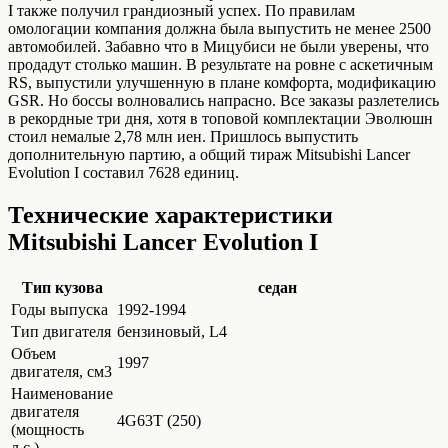
I также получил грандиозный успех. По правилам
омологации компания должна была выпустить не менее 2500
автомобилей. Забавно что в Мицубиси не были уверены, что
продадут столько машин. В результате на ровне с аскетичным
RS, выпустили улучшенную в плане комфорта, модификацию
GSR. Но боссы волновались напрасно. Все заказы разлетелись
в рекордные три дня, хотя в топовой комплектации Эволюшн
стоил немалые 2,78 млн иен. Пришлось выпустить
дополнительную партию, а общий тираж Mitsubishi Lancer
Evolution I составил 7628 единиц.
Технические характеристики
Mitsubishi Lancer Evolution I
Тип кузова
седан
Годы выпуска
1992-1994
Тип двигателя
бензиновый, L4
Объем
1997
двигателя, см3
Наименование
двигателя
4G63T (250)
(мощность
л.с.)