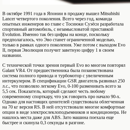
В октябре 1991 года в Японии в продажу вышел Mitsubishi
Lancer четвертого поколения. Всего через год, команда
опытных инженеров во главе с Тосиюки Суэёси разработала
спортивный автомобиль, с незамысловатой приставкой
Evolution. Именно так без цифры на конце, поскольку
предполагалось, что Эво станет ограниченной моделью,
только в рамках одного поколения. Уже потом с выходом Evo
II, первая Эволюция получит заветную цифру 1 в своем
названии.
С технической точки зрения первый Evo во многом повторял
Galant VR4. От предшественника была позаимствована
система полного привода и турбомотор с увеличенным
интеркулером. В спецификации GSR двигатель развивал 250
л.с., что позволяло легкому Evo, 0-100 разменивать всего за
5,5 сек. Показатель, который сделают честь любому
современному спорткару, что уж говорить про начало 90-х.
Однако для настоящих ценителей существовала облегченная
на 70 кг версия RS. В ней отсутствовали многие комфортные
опции в виде электрослеклоподъемников и кондиционера. Не
нашлось места даже для ABS. Зато машина поехала еще
быстрее и скинула 0,3 секунды в разгоне.