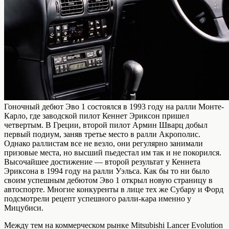
Гоночный дебют Эво 1 состоялся в 1993 году на ралли Монте-
Карло, где заводской пилот Кеннет Эриксон пришел
четвертым. В Греции, второй пилот Армин Шварц добыл
первый подиум, заняв третье место в ралли Акрополис.
Однако раллистам все не везло, они регулярно занимали
призовые места, но высший пьедестал им так и не покорился.
Высочайшее достижение — второй результат у Кеннета
Эриксона в 1994 году на ралли Уэльса. Как бы то ни было
своим успешным дебютом Эво 1 открыл новую страницу в
автоспорте. Многие конкуренты в лице тех же Субару и Форд
подсмотрели рецепт успешного ралли-кара именно у
Мицубиси.
Между тем на коммерческом рынке Mitsubishi Lancer Evolution