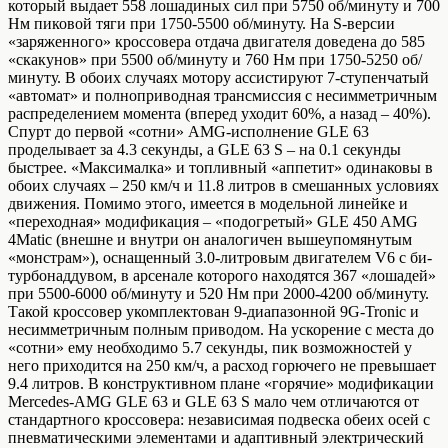
который выдает 558 лошадиных сил при 5750 об/минуту и 700
Нм пиковой тяги при 1750-5500 об/минуту. На S-версии
«заряженного» кроссовера отдача двигателя доведена до 585
«скакунов» при 5500 об/минуту и 760 Нм при 1750-5250 об/
минуту. В обоих случаях мотору ассистируют 7-ступенчатый
«автомат» и полноприводная трансмиссия с несимметричным
распределением момента (вперед уходит 60%, а назад – 40%).
Спурт до первой «сотни» AMG-исполнение GLE 63
проделывает за 4.3 секунды, а GLE 63 S – на 0.1 секунды
быстрее. «Максималка» и топливный «аппетит» одинаковы в
обоих случаях – 250 км/ч и 11.8 литров в смешанных условиях
движения. Помимо этого, имеется в модельной линейке и
«переходная» модификация – «подогретый» GLE 450 AMG
4Matic (внешне и внутри он аналогичен вышеупомянутым
«монстрам»), оснащенный 3.0-литровым двигателем V6 с би-
турбонаддувом, в арсенале которого находятся 367 «лошадей»
при 5500-6000 об/минуту и 520 Нм при 2000-4200 об/минуту.
Такой кроссовер укомплектован 9-диапазонной 9G-Tronic и
несимметричным полным приводом. На ускорение с места до
«сотни» ему необходимо 5.7 секунды, пик возможностей у
него приходится на 250 км/ч, а расход горючего не превышает
9.4 литров. В конструктивном плане «горячие» модификации
Mercedes-AMG GLE 63 и GLE 63 S мало чем отличаются от
стандартного кроссовера: независимая подвеска обеих осей с
пневматическими элементами и адаптивный электрический