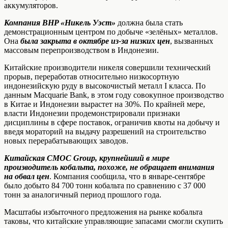
аккумуляторов.
Компания BHP «Никель Уэст»
должна была стать
демонстрационным центром по добыче «зелёных» металлов.
Она
была закрыта в октябре из-за низких цен
, вызванных
массовым перепроизводством в Индонезии.
Китайские производители никеля совершили технический
прорыв, переработав относительно низкосортную
индонезийскую руду в высокочистый металл I класса. По
данным Macquarie Bank, в этом году совокупное производство
в Китае и Индонезии вырастет на 30%. По крайней мере,
власти Индонезии продемонстрировали признаки
дисциплины в сфере поставок, ограничив квоты на добычу и
введя мораторий на выдачу разрешений на строительство
новых перерабатывающих заводов.
Китайская CMOC Group,
крупнейший в мире
производитель кобальта, похоже, не обращает внимания
на обвал цен
. Компания сообщила, что в январе-сентябре
было добыто 84 700 тонн кобальта по сравнению с 37 000
тонн за аналогичный период прошлого года.
Масштабы избыточного предложения на рынке кобальта
таковы, что китайские управляющие запасами смогли скупить