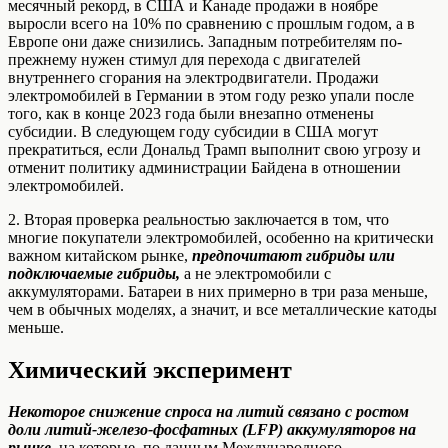
месячный рекорд, в США и Канаде продажи в ноябре
выросли всего на 10% по сравнению с прошлым годом, а в
Европе они даже снизились. Западным потребителям по-
прежнему нужен стимул для перехода с двигателей
внутреннего сгорания на электродвигатели. Продажи
электромобилей в Германии в этом году резко упали после
того, как в конце 2023 года были внезапно отменены
субсидии. В следующем году субсидии в США могут
прекратиться, если Дональд Трамп выполнит свою угрозу и
отменит политику администрации Байдена в отношении
электромобилей.
2. Вторая проверка реальностью заключается в том, что
многие покупатели электромобилей, особенно на критически
важном китайском рынке,
предпочитают гибриды или
подключаемые гибриды,
а не электромобили с
аккумуляторами. Батареи в них примерно в три раза меньше,
чем в обычных моделях, а значит, и все металлические катоды
меньше.
Химический эксперимент
Некоторое снижение спроса на литий связано с ростом
доли литий-железо-фосфатных (LFP) аккумуляторов на
рынке,
на которые, по данным Международного