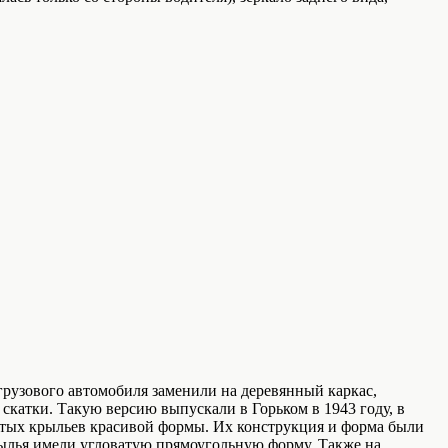
грузового автомобиля заменили на деревянный каркас,
скатки. Такую версию выпускали в Горьком в 1943 году, в
нутых крыльев красивой формы. Их конструкция и форма были
рылья имели угловатую прямоугольную форму. Также на