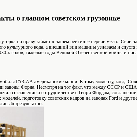
кты о главном советском грузовике
луторка по праву займет в нашем рейтинге первое место. Свое 
ного культурного кода, а внешний вид машины узнаваем и спустя
30-х годов, тяжелые годы Великой Отечественной войны и посл
томобиля ГАЗ-АА американские корни. К тому моменту, когда Со
и заводы Форда. Несмотря на тот факт, что между СССР и США
лючил соглашение о сотрудничестве с Генри Фордом, соглашени
 моделей, подготовку советских кадров на заводах Ford и други
ись безрезультатно.