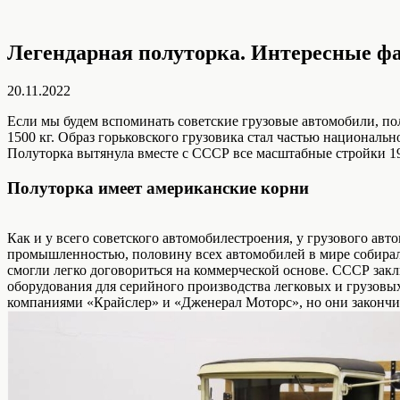
Легендарная полуторка. Интересные фа
20.11.2022
Если мы будем вспоминать советские грузовые автомобили, по
1500 кг. Образ горьковского грузовика стал частью националь
Полуторка вытянула вместе с СССР все масштабные стройки 19
Полуторка имеет американские корни
Как и у всего советского автомобилестроения, у грузового ав
промышленностью, половину всех автомобилей в мире собирал
смогли легко договориться на коммерческой основе. СССР зак
оборудования для серийного производства легковых и грузовых
компаниями «Крайслер» и «Дженерал Моторс», но они закончил