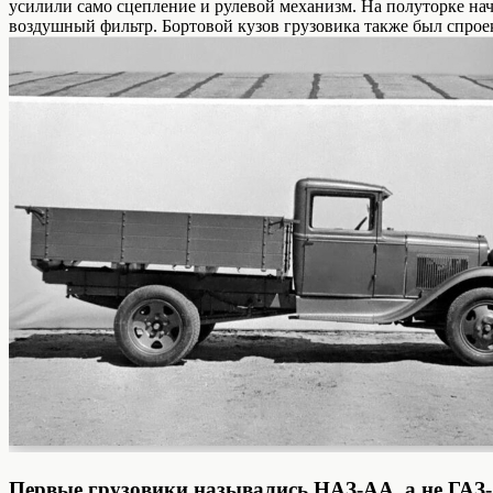
усилили само сцепление и рулевой механизм. На полуторке на
воздушный фильтр. Бортовой кузов грузовика также был спро
Первые грузовики назывались НАЗ-АА, а не ГАЗ