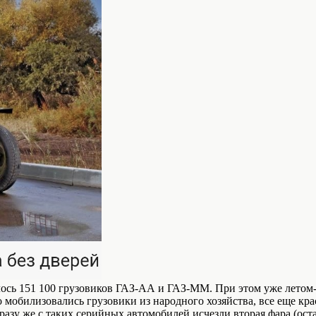
сь 151 100 грузовиков ГАЗ-АА и ГАЗ-ММ. При этом уже летом-о
 мобилизовались грузовики из народного хозяйства, все еще к
зу же с таких серийных автомобилей исчезли вторая фара (остал