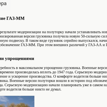
ание ГАЗ-ММ
 результате модернизации на полуторку начали устанавливать но
низированная версия грузовика получила новую 50-сильную сил
нную подвеску. В таком виде грузовик серийно выпускался, начи
 обозначение ГАЗ-ММ. При этом внешних различий у ГАЗ-АА и 
ыми упрощениями
отребность в максимальном упрощении грузовика. Военные вер
 времени производилась вплоть до 1947 года. Серьезную модерн
ение и ускорение производства. О комфорте водителя больше н
овика. Военные версии полуторки вошли в историю под обознач
да. Серьезную модернизацию начали планировать уже в самом на
рте водителя больше никто не думал.