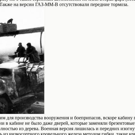
. Также на версии ГАЗ-ММ-В отсутствовали передние тормоза.
им для производства вооружения и боеприпасов, вскоре кабину 
 в кабине не было даже дверей, которые заменяли брезентовые 
полностью из дерева. Военная версия лишилась и передних изог
ь из низкосортного кровельного железа методом гибки, такие к