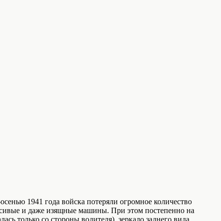
сенью 1941 года войска потеряли огромное количество
расивые и даже изящные машины. При этом постепенно на
ась только со стороны водителя), зеркало заднего вида,