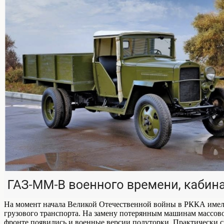
На момент начала Великой Отечественной войны в РККА имело
грузового транспорта. На замену потерянным машинам массово
фронте появились и военные версии полуторки. Практически сра