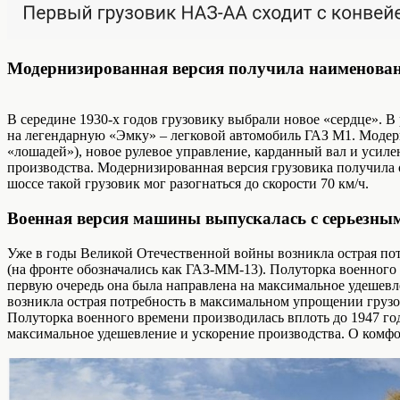
Модернизированная версия получила наименов
В середине 1930-х годов грузовику выбрали новое «сердце». В
на легендарную «Эмку» – легковой автомобиль ГАЗ М1. Модер
«лошадей»), новое рулевое управление, карданный вал и усиле
производства. Модернизированная версия грузовика получила
шоссе такой грузовик мог разогнаться до скорости 70 км/ч.
Военная версия машины выпускалась с серьезн
Уже в годы Великой Отечественной войны возникла острая п
(на фронте обозначались как ГАЗ-ММ-13). Полуторка военного
первую очередь она была направлена на максимальное удешевл
возникла острая потребность в максимальном упрощении груз
Полуторка военного времени производилась вплоть до 1947 го
максимальное удешевление и ускорение производства. О комфо