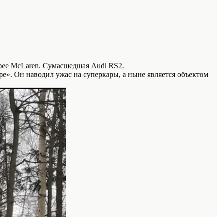
рее McLaren. Cумасшедшая Audi RS2.
е». Он наводил ужас на суперкары, а ныне является объектом