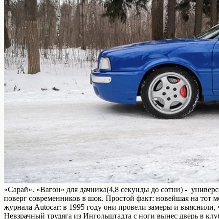
«Сарай». «Вагон» для дачника(4,8 секунды до сотни) - универ
поверг современников в шок. Простой факт: новейшая на тот м
журнала Autocar: в 1995 году они провели замеры и выяснили, ч
Невзрачный трудяга из Ингольштадта с ноги вынес дверь в кл