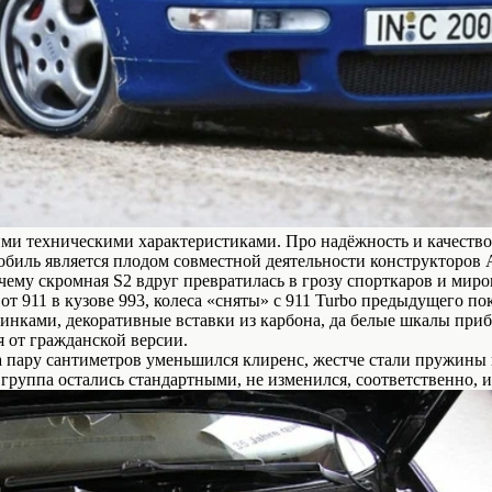
оими техническими характеристиками. Про надёжность и качество
обиль является плодом совместной деятельности конструкторов A
очему скромная S2 вдруг превратилась в грозу спорткаров и миро
 от 911 в кузове 993, колеса «сняты» с 911 Turbo предыдущего 
инками, декоративные вставки из карбона, да белые шкалы приб
 от гражданской версии.
а пару сантиметров уменьшился клиренс, жестче стали пружины и
руппа остались стандартными, не изменился, соответственно, и 