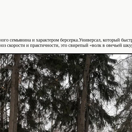
ого семьянина и характером берсерка.Универсал, который быст
з скорости и практичности, это свирепый «волк в овечьей шкур