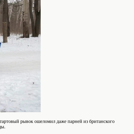
 .Стартовый рывок ошеломил даже парней из британского
ды.