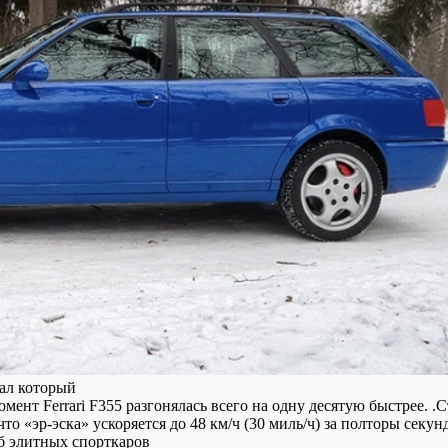
сал который
омент Ferrari F355 разгонялась всего на одну десятую быстрее.
то «эр-эска» ускоряется до 48 км/ч (30 миль/ч) за полторы секун
уб элитных спорткаров