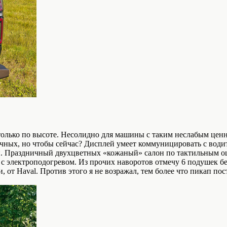
ся только по высоте. Несолидно для машины с таким неслабым ц
чных, но чтобы сейчас? Дисплей умеет коммуницировать с водит
или. Праздничный двухцветных «кожаный» салон по тактильным 
с электроподогревом. Из прочих наворотов отмечу 6 подушек без
от Haval. Против этого я не возражал, тем более что пикап пост