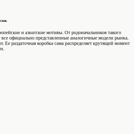
ски.
ропейские и азиатские мотивы. От родоначальников такого
ит все официально представленные аналогичные модели рынка.
r. Ее раздаточная коробка сама распределяет крутящий момент
и.