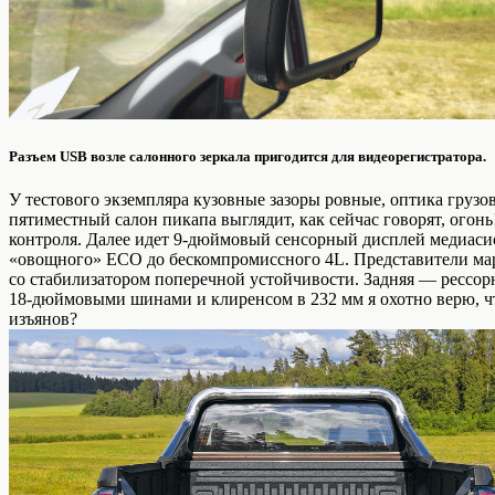
Разъем USB возле салонного зеркала пригодится для видеорегистратора.
У тестового экземпляра кузовные зазоры ровные, оптика грузов
пятиместный салон пикапа выглядит, как сейчас говорят, огон
контроля. Далее идет 9‑дюймовый сенсорный дисплей медиаси
«овощного» ECO до бескомпромиссного 4L. Представители мар
со стабилизатором поперечной устойчивости. Задняя — рессор
18‑дюймовыми шинами и клиренсом в 232 мм я охотно верю, что
изъянов?