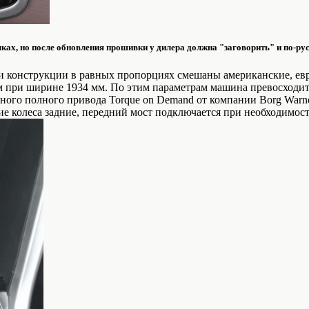
ках, но после обновления прошивки у дилера должна "заговорить" и по-рус
е и конструкции в равных пропорциях смешаны американские, ев
5 м при ширине 1934 мм. По этим параметрам машина превосход
ного полного привода Torque on Demand от компании Borg Warne
е колеса задние, передний мост подключается при необходимост