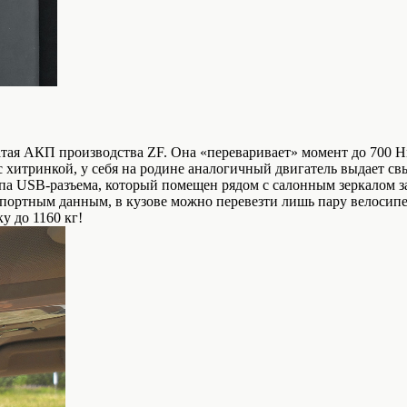
атая АКП производства ZF. Она «переваривает» момент до 700 
с хитринкой, у себя на родине аналогичный двигатель выдает св
па USB-разъема, который помещен рядом с салонным зеркалом з
аспортным данным, в кузове можно перевезти лишь пару велосипе
у до 1160 кг!