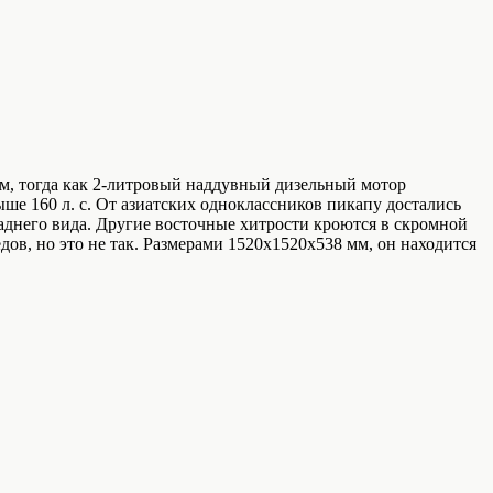
Нм, тогда как 2‑литровый наддувный дизельный мотор
ыше 160 л. с. От азиатских одноклассников пикапу достались
аднего вида. Другие восточные хитрости кроются в скромной
дов, но это не так. Размерами 1520х1520х538 мм, он находится