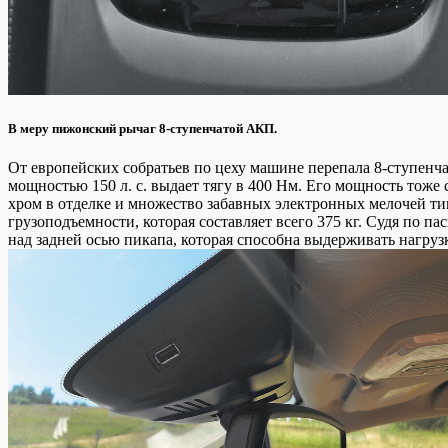
В меру пижонский рычаг 8‑ступенчатой АКП.
От европейских собратьев по цеху машине перепала 8‑ступенч
мощностью 150 л. с. выдает тягу в 400 Нм. Его мощность тоже 
хром в отделке и множество забавных электронных мелочей ти
грузоподъемности, которая составляет всего 375 кг. Судя по п
над задней осью пикапа, которая способна выдерживать нагрузк