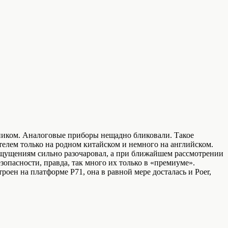
енником. Аналоговые приборы нещадно бликовали. Такое
елем только на родном китайском и немного на английском.
ощущениям сильно разочаровал, а при ближайшем рассмотрении
опасности, правда, так много их только в «премиуме».
роен на платформе P71, она в равной мере досталась и Poer,