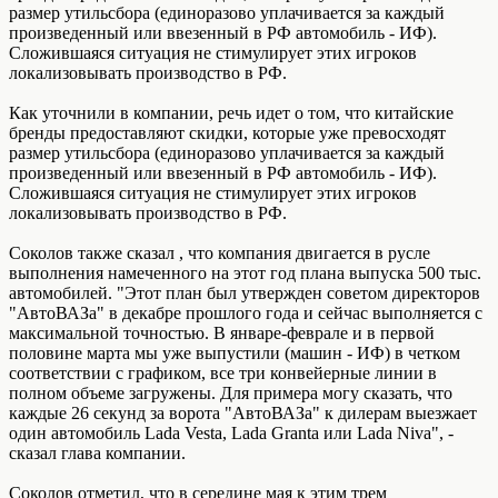
размер утильсбора (единоразово уплачивается за каждый
произведенный или ввезенный в РФ автомобиль - ИФ).
Сложившаяся ситуация не стимулирует этих игроков
локализовывать производство в РФ.
Как уточнили в компании, речь идет о том, что китайские
бренды предоставляют скидки, которые уже превосходят
размер утильсбора (единоразово уплачивается за каждый
произведенный или ввезенный в РФ автомобиль - ИФ).
Сложившаяся ситуация не стимулирует этих игроков
локализовывать производство в РФ.
Соколов также сказал , что компания двигается в русле
выполнения намеченного на этот год плана выпуска 500 тыс.
автомобилей. "Этот план был утвержден советом директоров
"АвтоВАЗа" в декабре прошлого года и сейчас выполняется с
максимальной точностью. В январе-феврале и в первой
половине марта мы уже выпустили (машин - ИФ) в четком
соответствии с графиком, все три конвейерные линии в
полном объеме загружены. Для примера могу сказать, что
каждые 26 секунд за ворота "АвтоВАЗа" к дилерам выезжает
один автомобиль Lada Vesta, Lada Granta или Lada Niva", -
сказал глава компании.
Соколов отметил, что в середине мая к этим трем