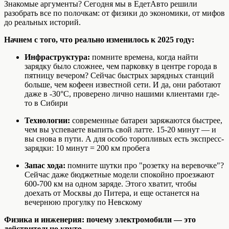
Знакомые аргументы? Сегодня мы в ЕдетАвто решили
разобрать все по полочкам: от физики до экономики, от мифов
до реальных историй.
Начнем с того, что реально изменилось к 2025 году:
Инфраструктура:
помните времена, когда найти
зарядку было сложнее, чем парковку в центре города в
пятницу вечером? Сейчас быстрых зарядных станций
больше, чем кофеен известной сети. И да, они работают
даже в -30°C, проверено лично нашими клиентами где-
то в Сибири
Технологии:
современные батареи заряжаются быстрее,
чем вы успеваете выпить свой латте. 15-20 минут — и
вы снова в пути. А для особо торопливых есть экспресс-
зарядки: 10 минут = 200 км пробега
Запас хода:
помните шутки про "розетку на веревочке"?
Сейчас даже бюджетные модели спокойно проезжают
600-700 км на одном заряде. Этого хватит, чтобы
доехать от Москвы до Питера, и еще останется на
вечернюю прогулку по Невскому
Физика и инженерия: почему электромобили — это
действительно круто