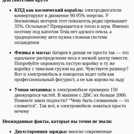
КПД как космический корабль:
электродвигатели
конвертируют в движение 90-95% энергии. У
бензиновых моторов этот показатель редко превышает
35%. Остальное? Превращается в тепло и шум. Именно
поэтому под капотом Tesla нет адского пекла, а
традиционному авто нужна сложная система
охлаждения
Физика в массы:
батарея в днище не просто так — это
идеальное распределение веса и низкий центр тяжести.
Попробуйте опрокинуть пустую коробку и ту же
коробку с тяжелым грузом на дне. Чувствуете разницу?
Вот и электромобиль в поворотах ведет себя как
профессиональный фигурист, а не как корова на льду
Умная механика:
в электромобиле примерно 150
движущихся частей. В машине с ДВС их больше 2000.
Помните закон подлости? "Чему быть сломанным — то
сломается". Так вот, в электромобиле ломаться просто
нечему
Неожиданные факты, которые вы точно не знали:
Двухсторонняя зарядка:
многие современные