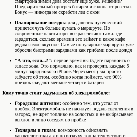
смартфона зимой дела обстоят еще хуже. Решение?
Предварительный прогрев батареи и салона от розетки.
Бонус — никогда не скребсти лед с окон
Планирование поездок:
для дальних путешествий
придется чуть больше думать о маршруте. Но
современные навигаторы все рассчитают сами: где
зарядиться, сколько времени это займет и какое кафе
рядом самое вкусное. Самые популярные маршруты уже
обросли быстрыми зарядками как грибами после дождя
"А что, если...?":
первое время вы будете параноить о
запасе хода. Это нормально, как и проверять каждые 5
минут заряд нового iPhone. Через месяц вы просто
забудете об этом, особенно когда поймете, что 90%
поездок съедают меньше четверти батареи
Кому точно стоит задуматься об электромобиле:
Городским жителям:
особенно тем, кто устал от
пробок. Электромобиль не насилует педаль сцепления в
заторах, не жрет топливо на холостых и не выбрасывает
выхлоп в лицо соседям по пробке
Технарям и гикам:
возможность обновлять
характеристики авто по воздуху, тонна телеметрии и