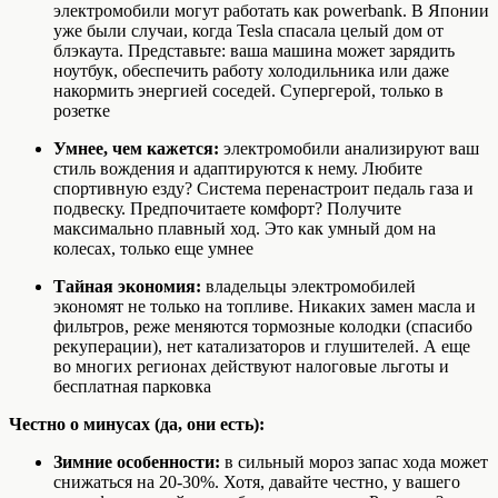
электромобили могут работать как powerbank. В Японии
уже были случаи, когда Tesla спасала целый дом от
блэкаута. Представьте: ваша машина может зарядить
ноутбук, обеспечить работу холодильника или даже
накормить энергией соседей. Супергерой, только в
розетке
Умнее, чем кажется:
электромобили анализируют ваш
стиль вождения и адаптируются к нему. Любите
спортивную езду? Система перенастроит педаль газа и
подвеску. Предпочитаете комфорт? Получите
максимально плавный ход. Это как умный дом на
колесах, только еще умнее
Тайная экономия:
владельцы электромобилей
экономят не только на топливе. Никаких замен масла и
фильтров, реже меняются тормозные колодки (спасибо
рекуперации), нет катализаторов и глушителей. А еще
во многих регионах действуют налоговые льготы и
бесплатная парковка
Честно о минусах (да, они есть):
Зимние особенности:
в сильный мороз запас хода может
снижаться на 20-30%. Хотя, давайте честно, у вашего