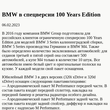
BMW в спецверсии 100 Years Edition
06.02.2023
В 2016 году компания BMW Group подготовила для
российских клиентов ограниченную спецверсию 100 Years
Edition для моделей BMW 3 Series калининградской сборки,
BMW 5 Series производства Германии и BMW M4. Также
было определено количество эксклюзивных автомобилей: для
седанов третьей и пятой серий она составляет 500
автомобилей, а купе M4 только в количестве 10 штук. Все
автомобили имею белый цвет и оригинальные полоски на
кузове. У каждой модели свой пакет оснащения.
Юбилейный BMW 3 в двух версиях (320i xDrive и 320d
xDrive) оснащен следующими пакетами/опциями:
— Аэродинамический пакет M Performance передней части. В
состав пакета входят передний сплиттер, накладка на
передний бампер и решетка радиатора особого дизайна.
— Аэродинамический пакет M Performance задней части. В
состав пакета входят задний спойлер, диффузор и накладки на
пороги с надписью M Performance.