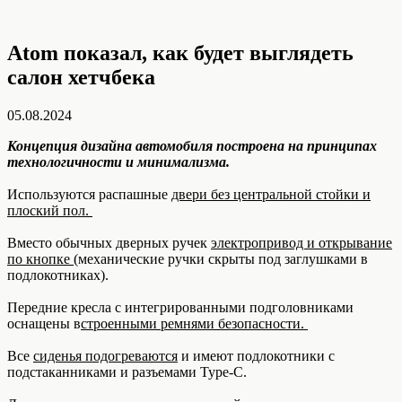
Atom показал, как будет выглядеть
салон хетчбека
05.08.2024
Концепция дизайна автомобиля построена на принципах
технологичности и минимализма.
Используются распашные
двери без центральной стойки и
плоский пол.
Вместо обычных дверных ручек
электропривод и открывание
по кнопке
(механические ручки скрыты под заглушками в
подлокотниках).
Передние кресла с интегрированными подголовниками
оснащены в
строенными ремнями безопасности.
Все
сиденья подогреваются
и имеют подлокотники с
подстаканниками и разъемами Type-C.